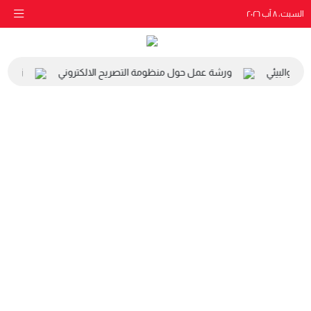
السبت، ٨ آب ٢٠٢٦
عي والبيئي
ورشة عمل حول منظومة التصريح الالكتروني
زيارة م