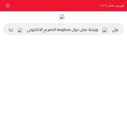
السبت، ٨ آب ٢٠٢٦
 والبيئي
ورشة عمل حول منظومة التصريح الالكتروني
زيارة مدر