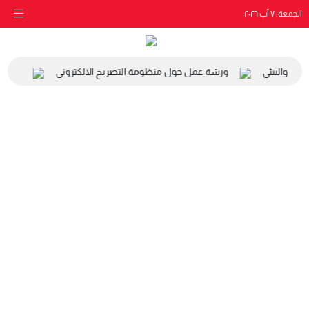
الجمعة، ٧ آب ٢٠٢٦
اعي والبيئي
ورشة عمل حول منظومة التصريح الالكتروني
زيارة 