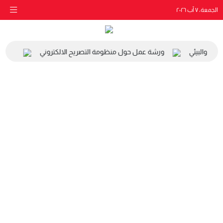
الجمعة، ٧ آب ٢٠٢٦
اعي والبيئي
ورشة عمل حول منظومة التصريح الالكتروني
زيارة 