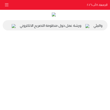
الجمعة، ٧ آب ٢٠٢٦
اعي والبيئي
ورشة عمل حول منظومة التصريح الالكتروني
زيارة 