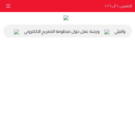
الخميس، ٦ آب ٢٠٢٦
اعي والبيئي
ورشة عمل حول منظومة التصريح الالكتروني
زيارة 